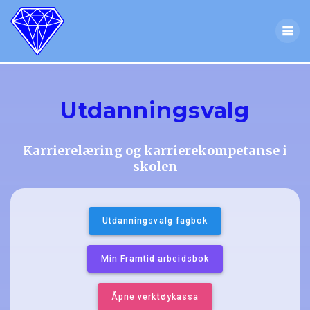
Skip
to
content
Utdanningsvalg
Karrierelæring og karrierekompetanse i
skolen
Utdanningsvalg fagbok
Min Framtid arbeidsbok
Åpne verktøykassa