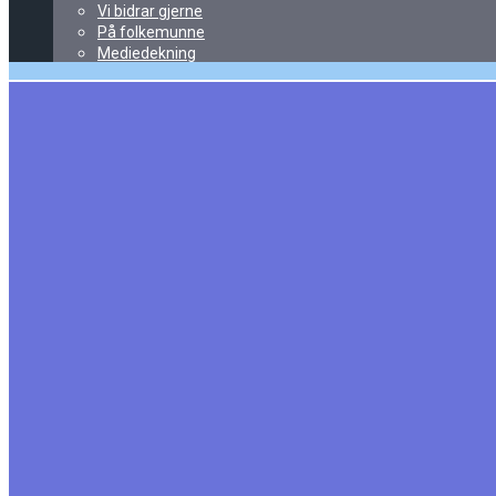
Vi bidrar gjerne
På folkemunne
Mediedekning