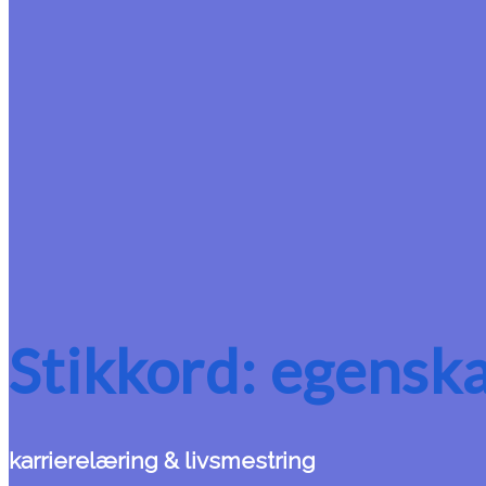
Stikkord:
egensk
karrierelæring & livsmestring