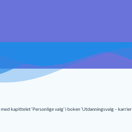
ed kapittelet ‘Personlige valg’ i boken ‘Utdanningsvalg – karrier