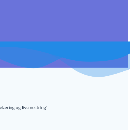
elæring og livsmestring’