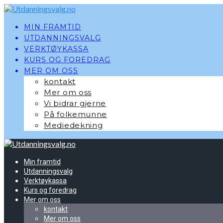
Skip
to
content
MIN FRAMTID
UTDANNINGSVALG
VERKTØYKASSA
KURS OG FOREDRAG
MER OM OSS
kontakt
Mer om oss
Vi bidrar gjerne
På folkemunne
Mediedekning
Min framtid
Utdanningsvalg
Verktøykassa
Kurs og foredrag
Mer om oss
kontakt
Mer om oss