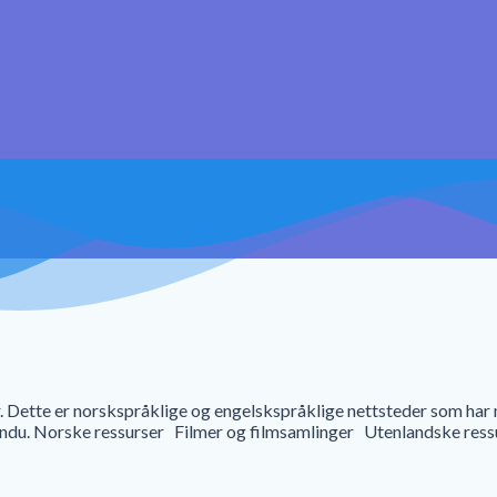
ker. Dette er norskspråklige og engelskspråklige nettsteder som har
t vindu. Norske ressurser Filmer og filmsamlinger Utenlandske res