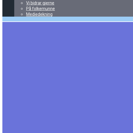
Vi bidrar gjerne
På folkemunne
Mediedekning