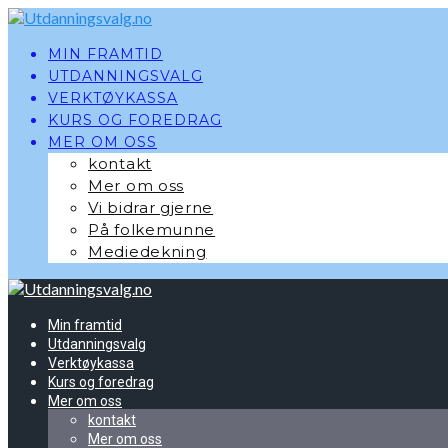
Skip
to
content
MIN FRAMTID
UTDANNINGSVALG
VERKTØYKASSA
KURS OG FOREDRAG
MER OM OSS
kontakt
Mer om oss
Vi bidrar gjerne
På folkemunne
Mediedekning
Min framtid
Utdanningsvalg
Verktøykassa
Kurs og foredrag
Mer om oss
kontakt
Mer om oss