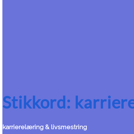
Stikkord:
karrier
karrierelæring & livsmestring