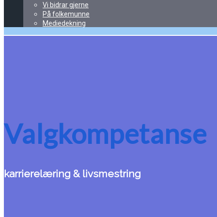
Vi bidrar gjerne
På folkemunne
Mediedekning
Valgkompetanse
karrierelæring & livsmestring