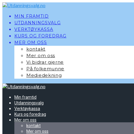
Skip
to
content
MIN FRAMTID
UTDANNINGSVALG
VERKTØYKASSA
KURS OG FOREDRAG
MER OM OSS
kontakt
Mer om oss
Vi bidrar gjerne
På folkemunne
Mediedekning
Min framtid
Utdanningsvalg
Verktøykassa
Kurs og foredrag
Mer om oss
kontakt
Mer om oss