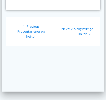
Innleggsnavigasjon
Previous
Previous:
Next
Next:
Virkelig nyttige
post:
Presentasjoner og
post:
linker
hefter