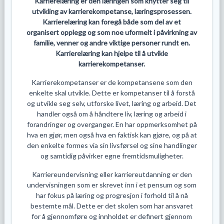
Karrierelæring er den læringen som knytter seg til
utvikling av karrierekompetanse, læringsprosessen.
Karrierelæring kan foregå både som del av et
organisert opplegg og som noe uformelt i påvirkning av
familie, venner og andre viktige personer rundt en.
Karrierelæring kan hjelpe til å utvikle
karrierekompetanser.
Karrierekompetanser er de kompetansene som den
enkelte skal utvikle. Dette er kompetanser til å forstå
og utvikle seg selv, utforske livet, læring og arbeid. Det
handler også om å håndtere liv, læring og arbeid i
forandringer og overganger. En har oppmerksomhet på
hva en gjør, men også hva en faktisk kan gjøre, og på at
den enkelte formes via sin livsførsel og sine handlinger
og samtidig påvirker egne fremtidsmuligheter.
Karriereundervisning eller karriereutdanning er den
undervisningen som er skrevet inn i et pensum og som
har fokus på læring og progresjon i forhold til å nå
bestemte mål. Dette er det skolen som har ansvaret
for å gjennomføre og innholdet er definert gjennom