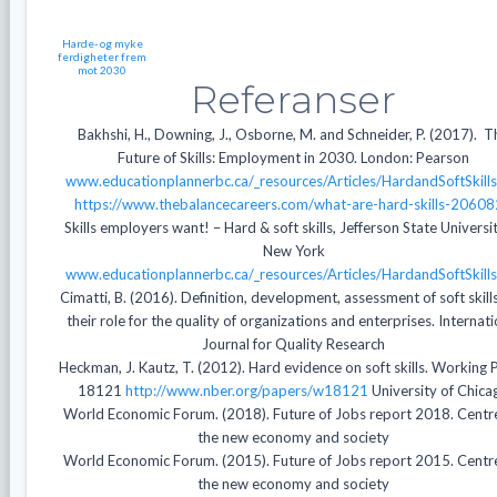
Harde- og myke
ferdigheter frem
mot 2030
Referanser
Bakhshi, H., Downing, J., Osborne, M. and Schneider, P. (2017). T
Future of Skills: Employment in 2030. London: Pearson
www.educationplannerbc.ca/_resources/Articles/HardandSoftSkills
https://www.thebalancecareers.com/what-are-hard-skills-2060
Skills employers want! – Hard & soft skills, Jefferson State Universi
New York
www.educationplannerbc.ca/_resources/Articles/HardandSoftSkills
Cimatti, B. (2016). Definition, development, assessment of soft skill
their role for the quality of organizations and enterprises. Internati
Journal for Quality Research
Heckman, J. Kautz, T. (2012). Hard evidence on soft skills. Working 
18121
http://www.nber.org/papers/w18121
University of Chica
World Economic Forum. (2018). Future of Jobs report 2018. Centr
the new economy and society
World Economic Forum. (2015). Future of Jobs report 2015. Centr
the new economy and society