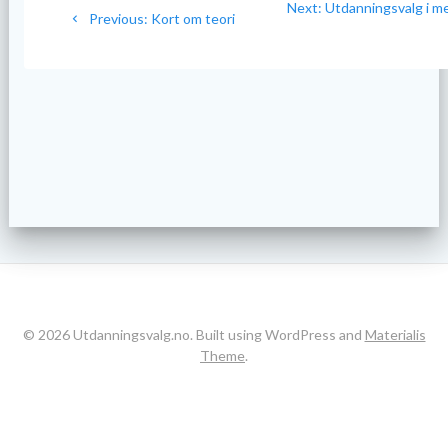
Next
Next:
Utdanningsvalg i m
Previous
Previous:
Kort om teori
post:
post:
© 2026 Utdanningsvalg.no. Built using WordPress and
Materialis
Theme
.