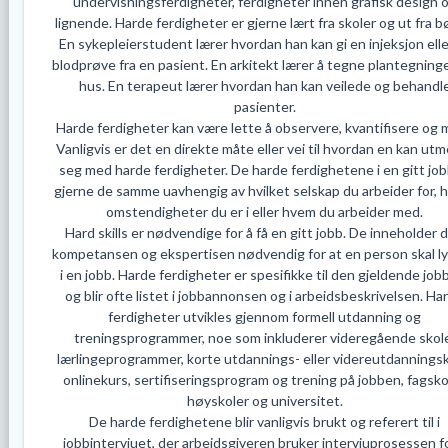
undervisningsferdigheter, ferdigheter innen grafisk design 
lignende. Harde ferdigheter er gjerne lært fra skoler og ut fra b
En sykepleierstudent lærer hvordan han kan gi en injeksjon elle
blodprøve fra en pasient. En arkitekt lærer å tegne plantegninge
hus. En terapeut lærer hvordan han kan veilede og behandl
pasienter.
Harde ferdigheter kan være lette å observere, kvantifisere og 
Vanligvis er det en direkte måte eller vei til hvordan en kan ut
seg med harde ferdigheter. De harde ferdighetene i en gitt job
gjerne de samme uavhengig av hvilket selskap du arbeider for, h
omstendigheter du er i eller hvem du arbeider med.
Hard skills er nødvendige for å få en gitt jobb. De inneholder 
kompetansen og ekspertisen nødvendig for at en person skal l
i en jobb. Harde ferdigheter er spesifikke til den gjeldende job
og blir ofte listet i jobbannonsen og i arbeidsbeskrivelsen. Ha
ferdigheter utvikles gjennom formell utdanning og
treningsprogrammer, noe som inkluderer videregående skol
lærlingeprogrammer, korte utdannings- eller videreutdanningsk
onlinekurs, sertifiseringsprogram og trening på jobben, fagsko
høyskoler og universitet.
De harde ferdighetene blir vanligvis brukt og referert til i
jobbintervjuet, der arbeidsgiveren bruker intervjuprosessen f