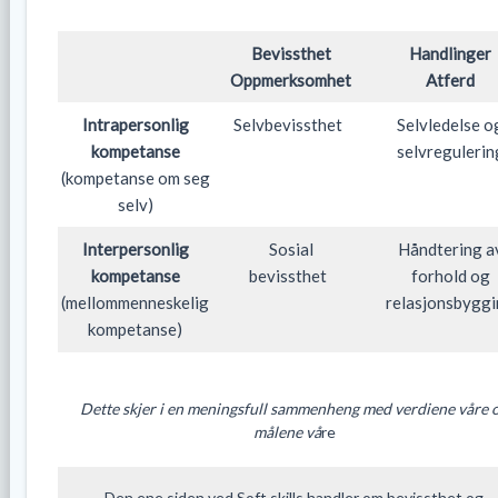
Bevissthet
Handlinger
Oppmerksomhet
Atferd
Intrapersonlig
Selvbevissthet
Selvledelse o
kompetanse
selvregulerin
(kompetanse om seg
selv)
Interpersonlig
Sosial
Håndtering a
kompetanse
bevissthet
forhold og
(mellommenneskelig
relasjonsbygg
kompetanse)
Dette skjer i en meningsfull sammenheng med verdiene våre 
målene vå
re
Den ene siden ved Soft skills handler om bevissthet og