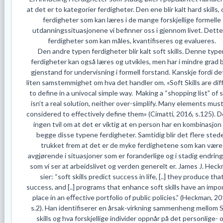
at det er to kategorier ferdigheter. Den ene blir kalt hard skills, 
ferdigheter som kan læres i de mange forskjellige formelle
utdanningssituasjonene vi befinner oss i gjennom livet. Dette
ferdigheter som kan måles, kvantifiseres og evalueres.
Den andre typen ferdigheter blir kalt soft skills. Denne type
ferdigheter kan også læres og utvikles, men har i mindre grad b
gjenstand for undervisning i formell forstand. Kanskje fordi de
liten samstemmighet om hva det handler om. «Soft Skills are diff
to define in a univocal simple way. Making a “shopping list” of sk
isn’t a real solution, neither over-simplify. Many elements mus
considered to effectively define them» (Cimatti, 2016, s.125). D
ingen tvil om at det er viktig at en person har en kombinasjon
begge disse typene ferdigheter. Samtidig blir det flere sted
trukket frem at det er de myke ferdighetene som kan være
avgjørende i situasjoner som er foranderlige og i stadig endring,
som vi ser at arbeidslivet og verden generelt er. James J. Hec
sier: “soft skills predict success in life, [..] they produce tha
success, and [..] programs that enhance soft skills have an impo
place in an eﬀective portfolio of public policies.” (Heckman, 20
s.2). Han identifiserer en årsak-virkning sammenheng mellom 
skills og hva forskjellige individer oppnår på det personlige- 