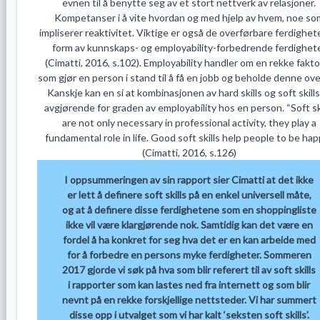
evnen til å benytte seg av et stort nettverk av relasjoner.
Kompetanser i å vite hvordan og med hjelp av hvem, noe so
impliserer reaktivitet. Viktige er også de overførbare ferdighet
form av kunnskaps- og employability-forbedrende ferdighet
(Cimatti, 2016, s.102). Employability handler om en rekke fakt
som gjør en person i stand til å få en jobb og beholde denne over
Kanskje kan en si at kombinasjonen av hard skills og soft skills
avgjørende for graden av employability hos en person. “Soft sk
are not only necessary in professional activity, they play a
fundamental role in life. Good soft skills help people to be hap
(Cimatti, 2016, s.126)
I oppsummeringen av sin rapport sier Cimatti at det ikke
er lett å definere soft skills på en enkel universell måte,
og at å definere disse ferdighetene som en shoppingliste
ikke vil være klargjørende nok. Samtidig kan det være en
fordel å ha konkret for seg hva det er en kan arbeide med
for å forbedre en persons myke ferdigheter. Sommeren
2017 gjorde vi søk på hva som blir referert til av soft skills
i rapporter som kan lastes ned fra internett og som blir
nevnt på en rekke forskjellige nettsteder. Vi har summert
disse opp i utvalget som vi har kalt ‘seksten soft skills’.