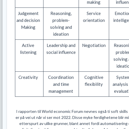
making
influe
Judgement
Reasoning,
Service
Emotio
and decision
problem-
orientation
intellig
Making
solving and
ideation
Active
Leadership and
Negotiation
Reasoni
listening
social influence
proble
solving
ideati
Creativity
Coordination
Cognitive
Syste
and time
flexibility
analysis
management
evaluat
I rapporten til World economic Forum nevnes også ti soft skill
er på vei ut når vi ser mot 2022. Disse myke ferdighetene blir m
etterspurt av ulike grunner, blant annet fordi automatisering