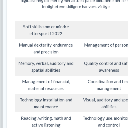
digitalisering blir mer og mer aktuelt på de områdene der dis
ferdighetene tidligere har vært viktige
Soft skills som er mindre
etterspurt i 2022
Manual dexterity, endurance
Management of person
and precision
Memory, verbal, auditory and
Quality control and sa
spatial abilities
awareness
Management of financial,
Coordination and ti
material resources
management
Technology installation and
Visual, auditory and sp
maintenance
abilities
Reading, writing, math and
Technology use, monito
active listening
and control