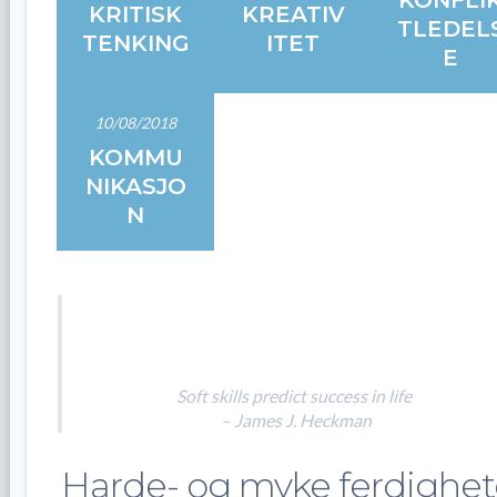
KRITISK
KREATIV
TLEDEL
TENKING
ITET
E
10/08/2018
KOMMU
NIKASJO
N
Soft skills predict success in life
– James J. Heckman
Harde- og myke ferdighet