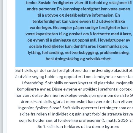
tenke. Sosiale ferdigheter viser til forhold og relasjoner til
andre personer. En kunnskapsferdighet kan være evnen
til å utdype og detaljbeskrive informasjon. En
tenkeferdighet kan være evnen til å utøve kritiske
vurderinger. Eksempler på personlige ferdigheter kan
være kapasiteten til og ønsket om å fortsette med å lære,
og evnen til å planlegge og oppnå mål. Hovedgrupper av
sosiale ferdigheter kan identifiseres i kommunikasjon,
lytting, forhandling, nettverksbygging, problemløsning,
beslutningstaking og selvsikkerhet.
Soft skills gir de harde ferdighetene den nødvendige plastisitete
å utvikle seg og holde seg oppdatert i omstendigheter som stad
i forandring. Soft skills er nært knyttet til plastiske, rasjonell
kompliserte evner. Disse evnene er utviklet i prefrontal cortex
har vært del av den menneskelige evolusjon gjennom de siste 
årene. Hard skills gjør at mennesket kan være det han vil vær
ingeniør, fysiker, filosof. Soft skills opererer i retninger som er
skilte fra rollen til individet og går langt forbi de strenge krav
som forholder seg til forskjellige profesjoner (Cimatti, 2016, s
Soft skills kan forklares ut fra denne figuren: