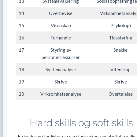
13
Systemevaluering
Sosial oppfatnings
14
Overbevise
Virksomhetsanaly
15
Vitenskap
Psykologi
16
Forhandle
Tidsstyring
17
Styring av
Snakke
personellressurser
18
Systemanalyse
Vitenskap
19
Skrive
Skrive
20
Virksomhetsanalyse
Overtalelse
Hard skills og soft skills
En inndeling i ferdigheter som stadig øker i popularitet handle