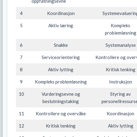
oppfatningsevne
4
Koordinasjon
Systemevaluerin
5
Aktiv læring
Kompleks
problemløsning
6
Snakke
Systemanalyse
7
Serviceorientering
Kontrollere og over
8
Aktiv lytting
Kritisk tenking
9
Kompleks problemløsning
Instruksjon
10
Vurderingsevne og
Styring av
beslutningstaking
personellressurs
11
Kontrollere og overvåke
Koordinasjon
12
Kritisk tenking
Aktiv lytting