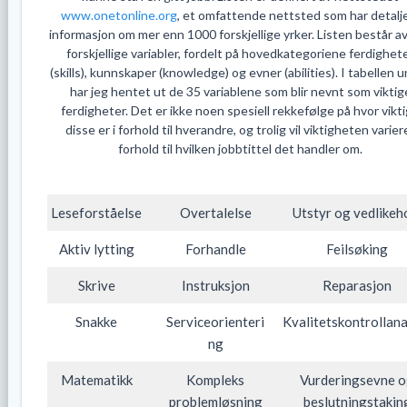
www.onetonline.org
, et omfattende nettsted som har detalj
informasjon om mer enn 1000 forskjellige yrker. Listen består a
forskjellige variabler, fordelt på hovedkategoriene ferdighet
(skills), kunnskaper (knowledge) og evner (abilities). I tabellen 
har jeg hentet ut de 35 variablene som blir nevnt som viktig
ferdigheter. Det er ikke noen spesiell rekkefølge på hvor vikt
disse er i forhold til hverandre, og trolig vil viktigheten variere
forhold til hvilken jobbtittel det handler om.
Leseforståelse
Overtalelse
Utstyr og vedlikeh
Aktiv lytting
Forhandle
Feilsøking
Skrive
Instruksjon
Reparasjon
Snakke
Serviceorienteri
Kvalitetskontrollan
ng
Matematikk
Kompleks
Vurderingsevne 
problemløsning
beslutningstakin