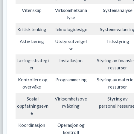
Vitenskap
Virksomhetsana
Systemanalyse
lyse
Kritisk tenking
Teknologidesign
Systemevaluerin
Aktiv læring
Utstyrsutvelgel
Tidsstyring
se
Læringsstrategi
Installasjon
Styring av finansie
er
ressurser
Kontrollere og
Programmering
Styring av materie
overvåke
ressurser
Sosial
Virksomhetsove
Styring av
oppfatningsevn
rvåkning
personellressurs
e
Koordinasjon
Operasjon og
kontroll