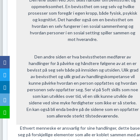
oppmerksomhet. En bevissthet om seg selv og hvilke
prosesser som foregår i egen kropp, både fysisk, psykisk
og kognitivt. Det handler også om en bevissthet om
hvordan en selv fungerer i en sosial sammenheng og
hvordan personer i en sosial setting spiller sammen og
mot hverandre.
Den andre siden er hva bevisstheten medfører av
handlinger for å påvirke og håndtere følgene av at en er
bevisst på seg selv både på innsiden og utsiden. Ulik grad
av bevissthet og ulik grad av handlingskompetanse vil
kunne påvirke hvordan en person oppfattes og hvordan
personen selv oppfatter seg. Ser vi på Soft skills som noe
som kan utvikles over tid, vil en slik kunne utvikle de
sidene ved sine myke ferdigheter som ikke er så sterke.
En kan også bli enda bedre på de sidene som en oppfatter
som allerede sterkt tilstedeværende.
Ethvert menneske er ansvarlig for sine handlinger, dette base
seg på forskjellige elementer som alle er koblet sammen med a