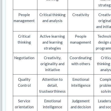
strateg
People
Critical thinking
Creativity
Creativi
management
and analysis
original
and initi
Critical
Active learning
People
Technol
thinking
and learning
management
design 
strategies
program
Negotiation
Creativity,
Coordinating
Critic
originality and
with others
thinking
initiative
analys
Quality
Attention to
Emotional
Compl
Control
detail,
intelligence
proble
trustworthiness
solvi
Service
Emotional
Judgement
Leaders
orientation
intelligence
and decision
and soc