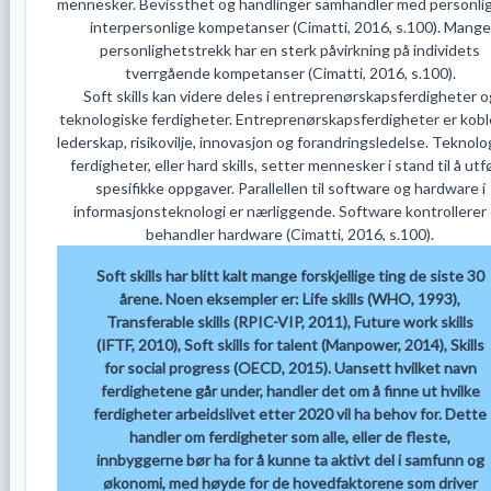
mennesker. Bevissthet og handlinger samhandler med personli
interpersonlige kompetanser (Cimatti, 2016, s.100). Mange
personlighetstrekk har en sterk påvirkning på individets
tverrgående kompetanser (Cimatti, 2016, s.100).
Soft skills kan videre deles i entreprenørskapsferdigheter o
teknologiske ferdigheter. Entreprenørskapsferdigheter er koble
lederskap, risikovilje, innovasjon og forandringsledelse. Teknolo
ferdigheter, eller hard skills, setter mennesker i stand til å ut
spesifikke oppgaver. Parallellen til software og hardware i
informasjonsteknologi er nærliggende. Software kontrollerer
behandler hardware (Cimatti, 2016, s.100).
Soft skills har blitt kalt mange forskjellige ting de siste 30
årene. Noen eksempler er: Life skills (WHO, 1993),
Transferable skills (RPIC-VIP, 2011), Future work skills
(IFTF, 2010), Soft skills for talent (Manpower, 2014), Skills
for social progress (OECD, 2015). Uansett hvilket navn
ferdighetene går under, handler det om å finne ut hvilke
ferdigheter arbeidslivet etter 2020 vil ha behov for. Dette
handler om ferdigheter som alle, eller de fleste,
innbyggerne bør ha for å kunne ta aktivt del i samfunn og
økonomi, med høyde for de hovedfaktorene som driver