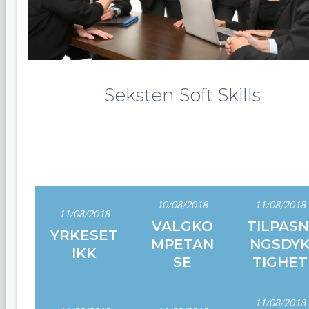
Seksten Soft Skills
10/08/2018
11/08/2018
11/08/2018
VALGKO
TILPASN
YRKESET
MPETAN
NGSDY
IKK
SE
TIGHET
11/08/2018