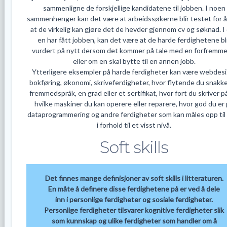
sammenligne de forskjellige kandidatene til jobben. I noen
sammenhenger kan det være at arbeidssøkerne blir testet for å
at de virkelig kan gjøre det de hevder gjennom cv og søknad. I
en har fått jobben, kan det være at de harde ferdighetene bl
vurdert på nytt dersom det kommer på tale med en forfremme
eller om en skal bytte til en annen jobb.
Ytterligere eksempler på harde ferdigheter kan være webdesi
bokføring, økonomi, skriveferdigheter, hvor flytende du snakke
fremmedspråk, en grad eller et sertifikat, hvor fort du skriver p
hvilke maskiner du kan operere eller reparere, hvor god du er
dataprogrammering og andre ferdigheter som kan måles opp til 
i forhold til et visst nivå.
Soft skills
Det finnes mange definisjoner av soft skills i litteraturen.
En måte å definere disse ferdighetene på er ved å dele
inn i personlige ferdigheter og sosiale ferdigheter.
Personlige ferdigheter tilsvarer kognitive ferdigheter slik
som kunnskap og ulike ferdigheter som handler om å