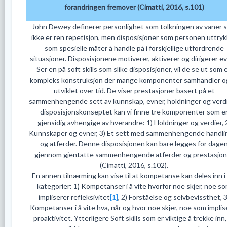
forandringen fremover (Cimatti, 2016, s.101)
John Dewey definerer personlighet som tolkningen av vaner 
ikke er ren repetisjon, men disposisjoner som personen uttry
som spesielle måter å handle på i forskjellige utfordrende
situasjoner. Disposisjonene motiverer, aktiverer og dirigerer ev
Ser en på soft skills som slike disposisjoner, vil de se ut som 
kompleks konstruksjon der mange komponenter samhandler o
utviklet over tid. De viser prestasjoner basert på et
sammenhengende sett av kunnskap, evner, holdninger og verdie
disposisjonskonseptet kan vi finne tre komponenter som e
gjensidig avhengige av hverandre: 1) Holdninger og verdier, 
Kunnskaper og evner, 3) Et sett med sammenhengende handli
og atferder. Denne disposisjonen kan bare legges for dage
gjennom gjentatte sammenhengende atferder og prestasjon
(Cimatti, 2016, s.102).
En annen tilnærming kan vise til at kompetanse kan deles inn i
kategorier: 1) Kompetanser i å vite hvorfor noe skjer, noe s
impliserer refleksivitet
[1]
, 2) Forståelse og selvbevissthet, 3
Kompetanser i å vite hva, når og hvor noe skjer, noe som implis
proaktivitet. Ytterligere Soft skills som er viktige å trekke inn,